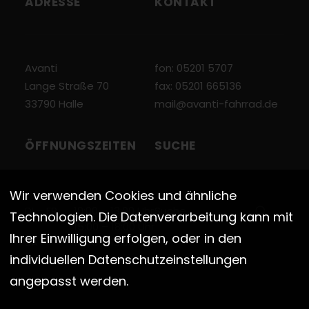
ADRESSE
KONTAKT
Avanti
fon: 05201 5707
Lange Straße 70
fax: 05201 665136
33790 Halle
mail@avanti-fahrrad.de
ÖFFNUNGSZEITEN
SUCHE
Wir verwenden Cookies und ähnliche
DI – FR
10:00 – 13:00 Uhr
Technologien. Die Datenverarbeitung kann mit
15:00 – 18:00 Uhr
Ihrer Einwilligung erfolgen, oder in den
SA
10:00 – 13:00 Uhr
individuellen Datenschutzeinstellungen
angepasst werden.