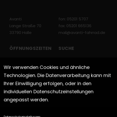
Avanti
fon: 05201 5707
Lange Straße 70
fax: 05201 665136
33790 Halle
mail@avanti-fahrrad.de
ÖFFNUNGSZEITEN
SUCHE
Wir verwenden Cookies und ähnliche
DI – FR
10:00 – 13:00 Uhr
Technologien. Die Datenverarbeitung kann mit
15:00 – 18:00 Uhr
Ihrer Einwilligung erfolgen, oder in den
SA
10:00 – 13:00 Uhr
individuellen Datenschutzeinstellungen
angepasst werden.
Datenschutzeinstellungen