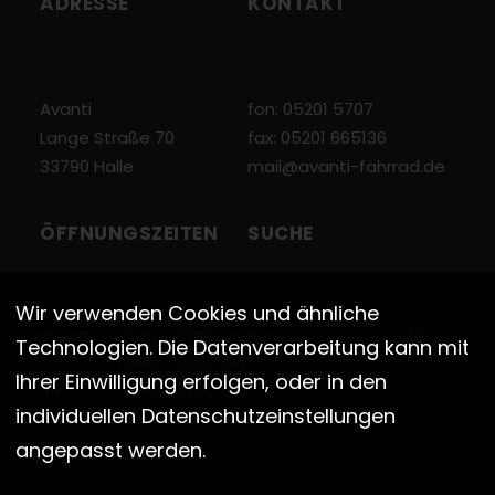
ADRESSE
KONTAKT
Avanti
fon: 05201 5707
Lange Straße 70
fax: 05201 665136
33790 Halle
mail@avanti-fahrrad.de
ÖFFNUNGSZEITEN
SUCHE
Wir verwenden Cookies und ähnliche
DI – FR
10:00 – 13:00 Uhr
Technologien. Die Datenverarbeitung kann mit
15:00 – 18:00 Uhr
Ihrer Einwilligung erfolgen, oder in den
SA
10:00 – 13:00 Uhr
individuellen Datenschutzeinstellungen
angepasst werden.