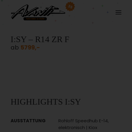
35
I:SY – R14 ZR F
ab
5799,-
HIGHLIGHTS I:SY
AUSSTATTUNG
Rohloff Speedhub E-14,
elektronisch | Kiox