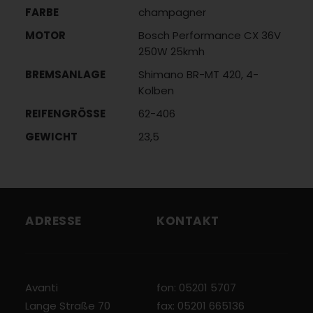
FARBE
champagner
MOTOR
Bosch Performance CX 36V
250W 25kmh
BREMSANLAGE
Shimano BR-MT 420, 4-
Kolben
REIFENGRÖSSE
62-406
GEWICHT
23,5
ADRESSE
KONTAKT
Avanti
fon: 05201 5707
Lange Straße 70
fax: 05201 665136