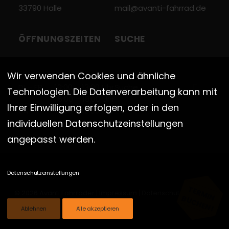
33790 Halle
mail@avanti-fahrrad.de
ÖFFNUNGSZEITEN
SUCHE
Wir verwenden Cookies und ähnliche
DI – FR
10:00 – 13:00 Uhr
Technologien. Die Datenverarbeitung kann mit
15:00 – 18:00 Uhr
Ihrer Einwilligung erfolgen, oder in den
SA
10:00 – 13:00 Uhr
individuellen Datenschutzeinstellungen
angepasst werden.
Datenschutzeinstellungen
TERMIN
© 2026 Avanti Fahrräder |
Impressum
|
Datenschutz
|
Cookies
BUCHEN!
Ablehnen
Alle akzeptieren