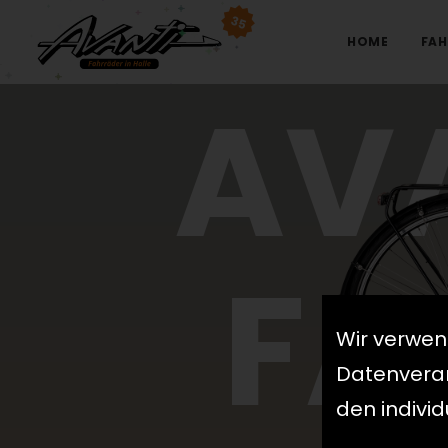
35
HOME
FAH
AV
FA
Wir verwen
Datenverarb
den indivi