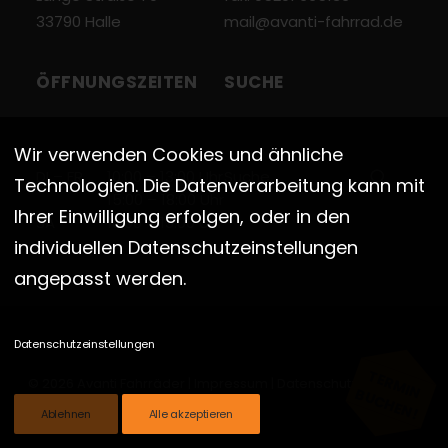
33790 Halle
mail@avanti-fahrrad.de
ÖFFNUNGSZEITEN
SUCHE
Wir verwenden Cookies und ähnliche
DI – FR
10:00 – 13:00 Uhr
Technologien. Die Datenverarbeitung kann mit
15:00 – 18:00 Uhr
Ihrer Einwilligung erfolgen, oder in den
SA
10:00 – 13:00 Uhr
individuellen Datenschutzeinstellungen
angepasst werden.
Datenschutzeinstellungen
TERMIN
© 2026 Avanti Fahrräder |
Impressum
|
Datenschutz
|
Cookies
BUCHEN!
Ablehnen
Alle akzeptieren