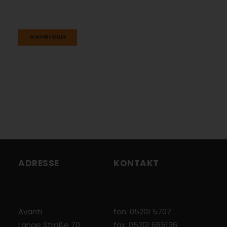
ZUM HERSTELLER
ADRESSE
KONTAKT
Avanti
fon: 05201 5707
Lange Straße 70
fax: 05201 665136