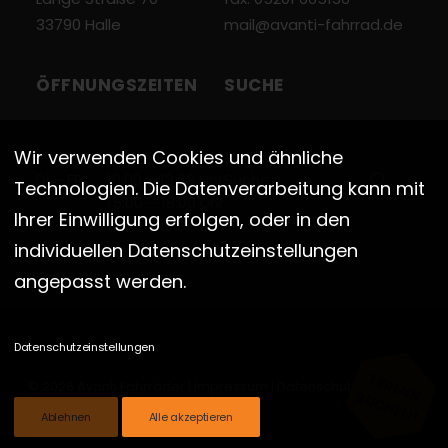
33790 Halle
mail@avanti-fahrrad.de
ÖFFNUNGSZEITEN
SUCHE
Wir verwenden Cookies und ähnliche
DI – FR
10:00 – 13:00 Uhr
Technologien. Die Datenverarbeitung kann mit
15:00 – 18:00 Uhr
Ihrer Einwilligung erfolgen, oder in den
SA
10:00 – 13:00 Uhr
individuellen Datenschutzeinstellungen
angepasst werden.
Datenschutzeinstellungen
TERMIN
© 2026 Avanti Fahrräder |
Impressum
|
Datenschutz
|
Cookies
BUCHEN!
Ablehnen
Alle akzeptieren