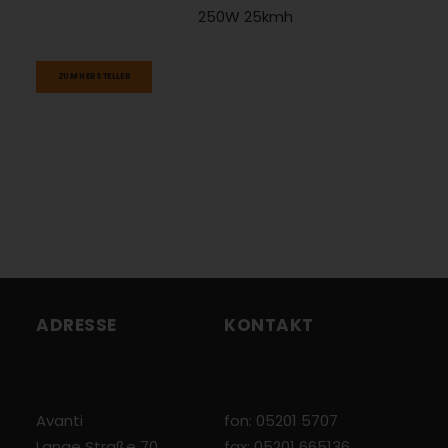
250W 25kmh
ZUM HERSTELLER
ADRESSE
KONTAKT
Avanti
fon: 05201 5707
Lange Straße 70
fax: 05201 665136