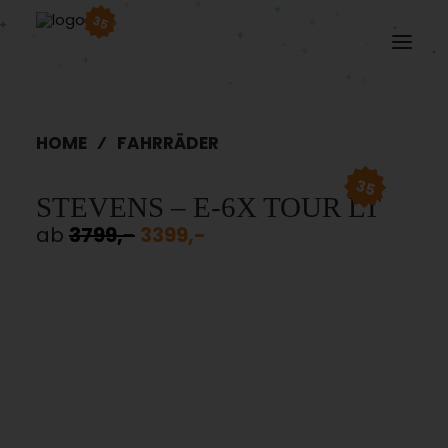
35
HOME
FAHRRÄDER
35
STEVENS – E-6X TOUR LT
ab
3799,-
3399,-