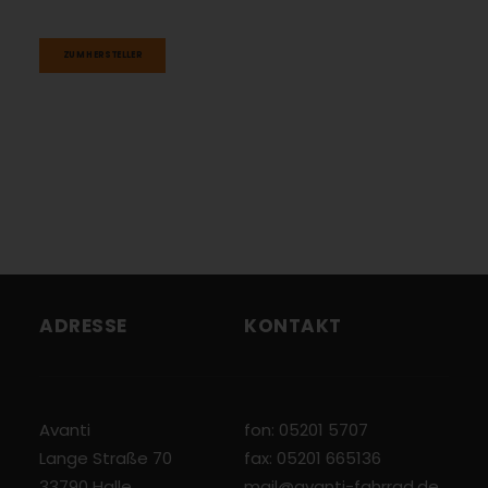
ZUM HERSTELLER
ADRESSE
KONTAKT
Avanti
fon: 05201 5707
Lange Straße 70
fax: 05201 665136
33790 Halle
mail@avanti-fahrrad.de