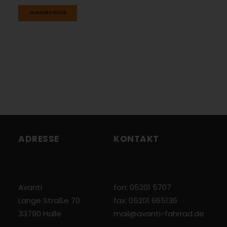
ZUM HERSTELLER
ADRESSE
KONTAKT
Avanti
fon: 05201 5707
Lange Straße 70
fax: 05201 665136
33790 Halle
mail@avanti-fahrrad.de