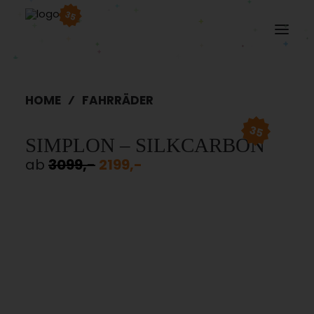
35
HOME
FAHRRÄDER
35
SIMPLON – SILKCARBON
ab
3099,-
2199,-