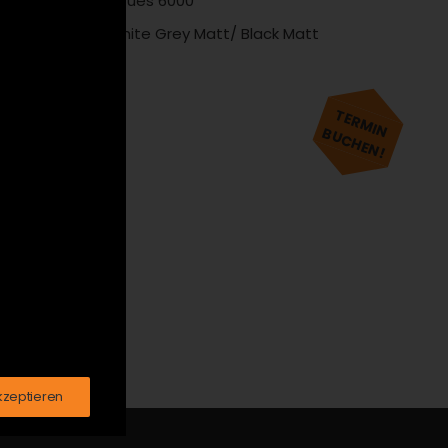
G
1x10 Cues 6000
Graphite Grey Matt/ Black Matt
ER
TERMIN
BUCHEN!
kzeptieren