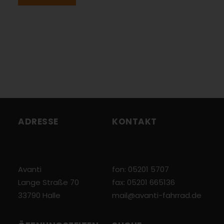
ADRESSE
KONTAKT
Avanti
fon: 05201 5707
Lange Straße 70
fax: 05201 665136
33790 Halle
mail@avanti-fahrrad.de