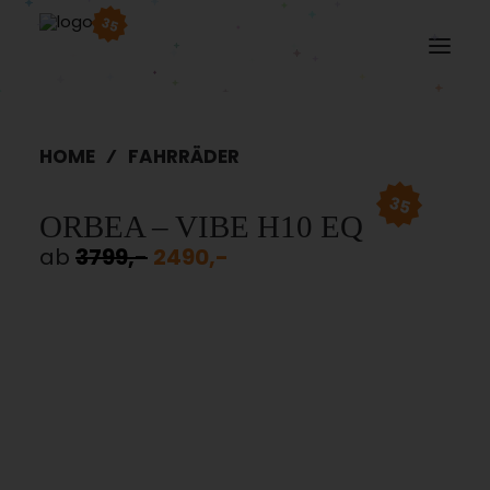
35
HOME
FAHRRÄDER
35
ORBEA – VIBE H10 EQ
ab
3799,-
2490,-