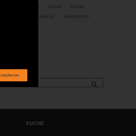
ENVIOLO
TUNING
LEASING
NEURAD
AZUBI
REINIGUNGSMITTEL
ARBEITSZEITEN
SUCHE
kzeptieren
SUCHE