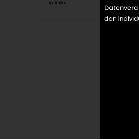
by Aleks
Datenverarb
den indivi